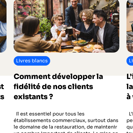
Livres blancs
L
Comment développer la
L
st
fidélité de nos clients
l
ts
existants ?
à 
Il est essentiel pour tous les
L’
établissements commerciaux, surtout dans
pe
le domaine de la restauration, de maintenir
qu