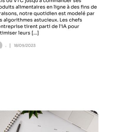
xis ou VTC jusqu’à commander ses
oduits alimentaires en ligne à des fins de
vraisons, notre quotidien est modelé par
s algorithmes astucieux. Les chefs
entreprise tirent parti de l’IA pour
timiser leurs […]
|
.
18/09/2023