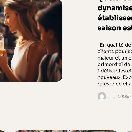
dynamiser
établisse
saison es
En qualité de 
clients pour 
majeur et un ch
primordial de 
fidéliser les 
nouveaux. Expl
relever ce ch
|
.
13/05/