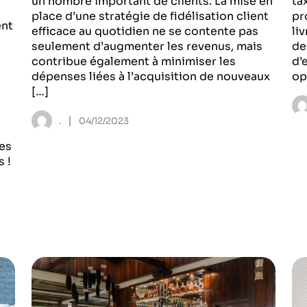
un nombre important de clients. La mise en
ta
place d’une stratégie de fidélisation client
pr
ent
efficace au quotidien ne se contente pas
li
seulement d’augmenter les revenus, mais
de
contribue également à minimiser les
d’
dépenses liées à l’acquisition de nouveaux
op
[…]
|
.
04/12/2023
les
 !