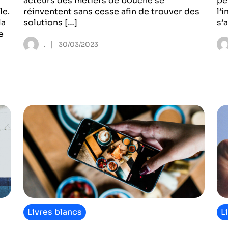
acteurs des métiers de bouche se
pe
le.
réinventent sans cesse afin de trouver des
l’
la
solutions […]
s’
e
|
.
30/03/2023
Livres blancs
L