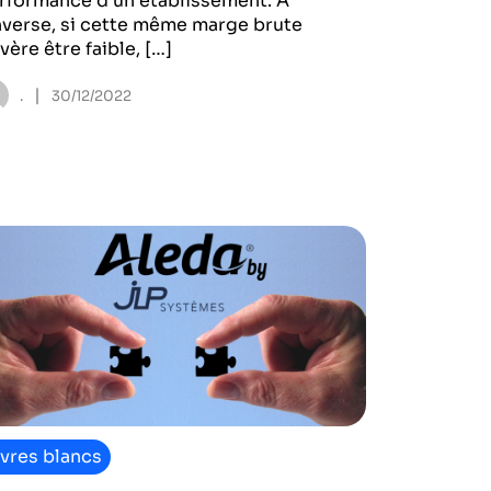
rformance d’un établissement. A
inverse, si cette même marge brute
avère être faible, […]
|
.
30/12/2022
ivres blancs