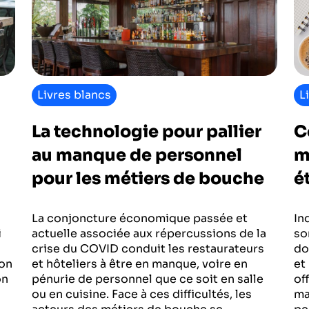
Livres blancs
L
La technologie pour pallier
C
au manque de personnel
m
pour les métiers de bouche
é
La conjoncture économique passée et
In
i
actuelle associée aux répercussions de la
so
crise du COVID conduit les restaurateurs
do
ion
et hôteliers à être en manque, voire en
et
on
pénurie de personnel que ce soit en salle
of
ou en cuisine. Face à ces difficultés, les
ma