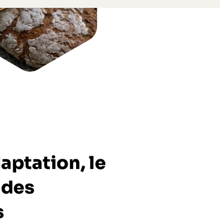
daptation, le
 des
s