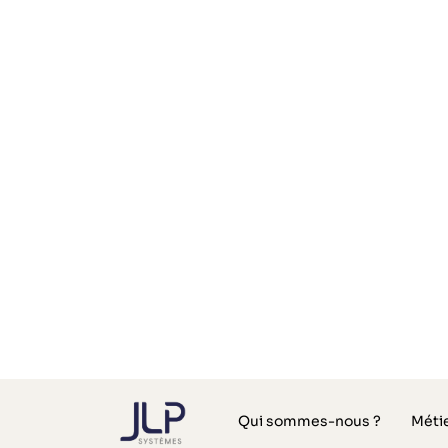
Priorisez l’hygièn
l’organisation de 
point de vente !