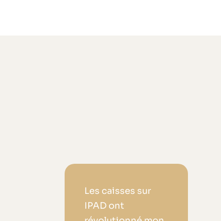
s
Les caisses sur
IPAD ont
révolutionné mon