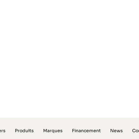
reuse,
525 et LNE sont une
sse enregistreuse vous
e la comptabilité de