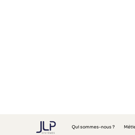
La caisse enregist
l’infiniment pro !
Les caisses enregistreuses certifiées NF 
référence dans ce domaine. Avoir une cai
permet de gérer les encaissements et tout